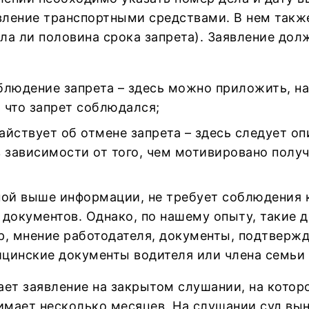
вление транспортными средствами. В нем так
кла ли половина срока запрета). Заявление до
блюдение запрета – здесь можно приложить, на
 что запрет соблюдался;
айствует об отмене запрета – здесь следует о
в зависимости от того, чем мотивировано полу
ной выше информации, не требует соблюдения 
 документов. Однако, по нашему опыту, такие д
р, мнение работодателя, документы, подтвер
цинские документы водителя или члена семьи и
ает заявление на закрытом слушании, на котор
имает несколько месяцев. На слушании суд вы