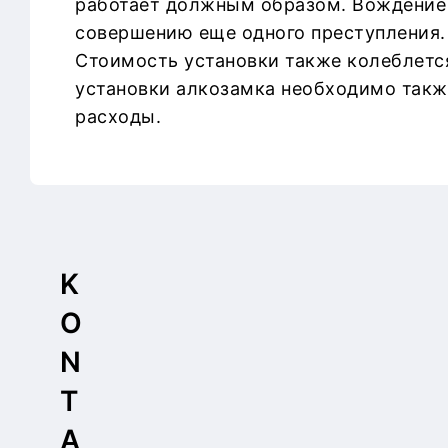
работает должным образом. Вождение 
совершению еще одного преступления. 
Стоимость установки также колеблется
установки алкозамка необходимо также
расходы.
K
O
N
T
A