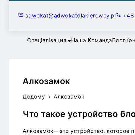
П
е
adwokat@adwokatdlakierowcy.pl
+48 
р
е
й
Спеціалізация
Наша Команда
Блог
Кон
т
и
к
с
Алкозамок
о
д
е
Додому
Алкозамок
р
Что такое устройство бл
ж
и
м
Алкозамок – это устройство, которое 