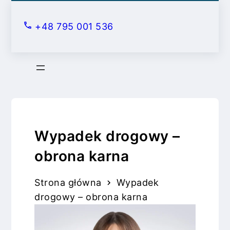
S
k
+48 795 001 536
i
p
t
o
c
o
n
Wypadek drogowy –
t
e
obrona karna
n
t
Strona główna
Wypadek
drogowy – obrona karna