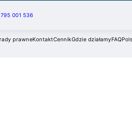
795 001 536
rady prawne
Kontakt
Cennik
Gdzie działamy
FAQ
Pols